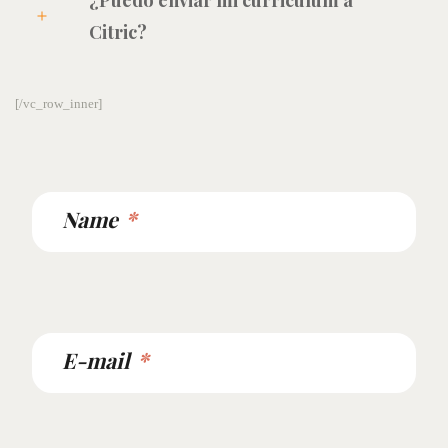
Citric?
[/vc_row_inner]
Name
E-mail